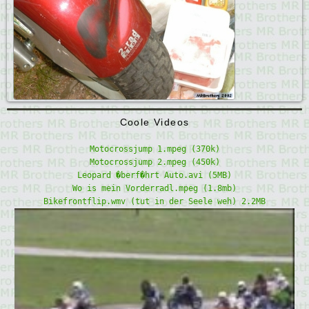
Coole Videos
Motocrossjump 1.mpeg (370k)
Motocrossjump 2.mpeg (450k)
Leopard �berf�hrt Auto.avi (5MB)
Wo is mein Vorderradl.mpeg (1.8mb)
Bikefrontflip.wmv (tut in der Seele weh) 2.2MB