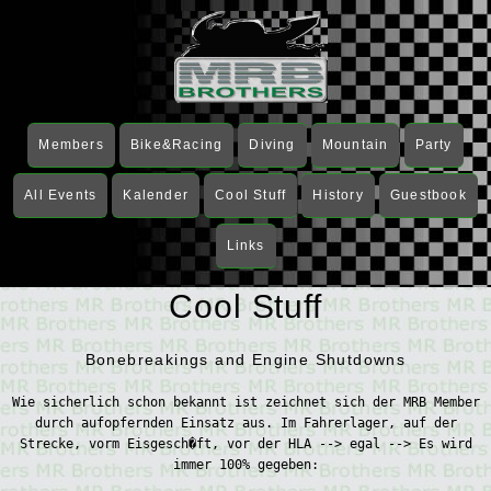
Members
Bike&Racing
Diving
Mountain
Party
All Events
Kalender
Cool Stuff
History
Guestbook
Links
Cool Stuff
Bonebreakings and Engine Shutdowns
Wie sicherlich schon bekannt ist zeichnet sich der MRB Member
durch aufopfernden Einsatz aus. Im Fahrerlager, auf der
Strecke, vorm Eisgesch�ft, vor der HLA --> egal --> Es wird
immer 100% gegeben: