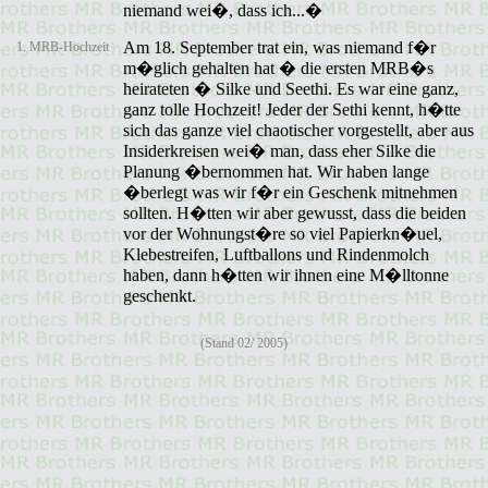
niemand wei�, dass ich...�
Am 18. September trat ein, was niemand f�r
1. MRB-Hochzeit
m�glich gehalten hat � die ersten MRB�s
heirateten � Silke und Seethi. Es war eine ganz,
ganz tolle Hochzeit! Jeder der Sethi kennt, h�tte
sich das ganze viel chaotischer vorgestellt, aber aus
Insiderkreisen wei� man, dass eher Silke die
Planung �bernommen hat. Wir haben lange
�berlegt was wir f�r ein Geschenk mitnehmen
sollten. H�tten wir aber gewusst, dass die beiden
vor der Wohnungst�re so viel Papierkn�uel,
Klebestreifen, Luftballons und Rindenmolch
haben, dann h�tten wir ihnen eine M�lltonne
geschenkt.
(Stand 02/ 2005)