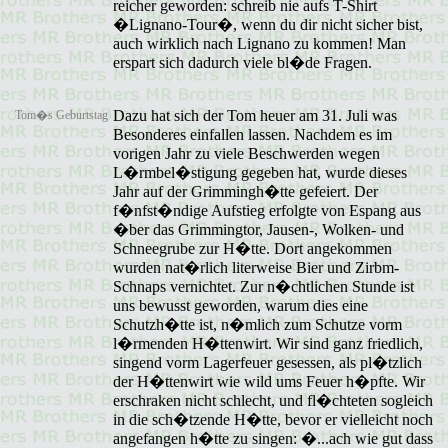
reicher geworden: schreib nie aufs T-Shirt
�Lignano-Tour�, wenn du dir nicht sicher bist,
auch wirklich nach Lignano zu kommen! Man
erspart sich dadurch viele bl�de Fragen.
Dazu hat sich der Tom heuer am 31. Juli was
Tom�s Geburtstag
Besonderes einfallen lassen. Nachdem es im
vorigen Jahr zu viele Beschwerden wegen
L�rmbel�stigung gegeben hat, wurde dieses
Jahr auf der Grimmingh�tte gefeiert. Der
f�nfst�ndige Aufstieg erfolgte von Espang aus
�ber das Grimmingtor, Jausen-, Wolken- und
Schneegrube zur H�tte. Dort angekommen
wurden nat�rlich literweise Bier und Zirbm-
Schnaps vernichtet. Zur n�chtlichen Stunde ist
uns bewusst geworden, warum dies eine
Schutzh�tte ist, n�mlich zum Schutze vorm
l�rmenden H�ttenwirt. Wir sind ganz friedlich,
singend vorm Lagerfeuer gesessen, als pl�tzlich
der H�ttenwirt wie wild ums Feuer h�pfte. Wir
erschraken nicht schlecht, und fl�chteten sogleich
in die sch�tzende H�tte, bevor er vielleicht noch
angefangen h�tte zu singen: �...ach wie gut dass