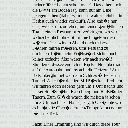
meiner 900er haben schon mehr). Dass aber auch
die BWM am Boden lag, kann nur am Bike
gelegen haben (daher wurde sie wahrscheinlich im
Herbst auch wieder verkauft). Also gab�s nur
eins, wieder umzudrehen, und einen gem�tlichen
Tag in einem Restaurant zu verbringen, wo wir
wahrscheinlich ohne Sturm nie hingekommen
w�ren. Dass wir am Abend noch mit zwei
F�hren fahren m�ssen, ums Festland zu
erreichen, h�tte beim Fr�hst�ck sicher auch
keiner gedacht. Also waren wir nach zw�lf
Stunden Odyssee endlich in Rijeka. Nun aber rauf
auf die Autobahn und los geht die Heizerei! Am
Katschbergtunnel war dann Schluss � Feuer im
Tunnel. Aber f�r richtige MRB�s kein Problem,
wir fahren doch liebend gern um 1 Uhr nachts und
nasser Stra�e �ber Katschberg und Radst�dter
Tauern. Zum Gl�ck waren die meisten ja schon
um 3 Uhr nachts zu Hause, es gab Ger�chte wo
es hie�, die Ober�sterreich-Truppe kam erst um
f�nf ins Bett.
Fazit: Einer Erfahrung sind wir durch diese Tour