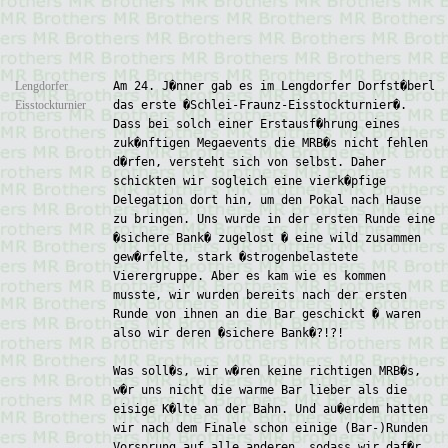
Lengdorfer
Am 24. J�nner gab es im Lengdorfer Dorfst�berl
Eisstockturnier
das erste �Schlei-Fraunz-Eisstockturnier�.
Dass bei solch einer Erstausf�hrung eines
zuk�nftigen Megaevents die MRB�s nicht fehlen
d�rfen, versteht sich von selbst. Daher
schickten wir sogleich eine vierk�pfige
Delegation dort hin, um den Pokal nach Hause
zu bringen. Uns wurde in der ersten Runde eine
�sichere Bank� zugelost � eine wild zusammen
gew�rfelte, stark �strogenbelastete
Vierergruppe. Aber es kam wie es kommen
musste, wir wurden bereits nach der ersten
Runde von ihnen an die Bar geschickt � waren
also wir deren �sichere Bank�?!?!
Was soll�s, wir w�ren keine richtigen MRB�s,
w�r uns nicht die warme Bar lieber als die
eisige K�lte an der Bahn. Und au�erdem hatten
wir nach dem Finale schon einige (Bar-)Runden
Vorsprung auf alle anderen, sodass wir daf�r