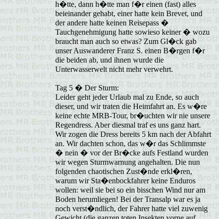
h�tte, dann h�tte man f�r einen (fast) alles
beieinander gehabt, einer hatte kein Brevet, und
der andere hatte keinen Reisepass �
Tauchgenehmigung hatte sowieso keiner � wozu
braucht man auch so etwas? Zum Gl�ck gab
unser Auswanderer Franz S. einen B�rgen f�r
die beiden ab, und ihnen wurde die
Unterwasserwelt nicht mehr verwehrt.
Tag 5 � Der Sturm:
Leider geht jeder Urlaub mal zu Ende, so auch
dieser, und wir traten die Heimfahrt an. Es w�re
keine echte MRB-Tour, br�uchten wir nie unsere
Regendress. Aber diesmal traf es uns ganz hart.
Wir zogen die Dress bereits 5 km nach der Abfahrt
an. Wir dachten schon, das w�r das Schlimmste
� nein � vor der Br�cke aufs Festland wurden
wir wegen Sturmwarnung angehalten. Die nun
folgenden chaotischen Zust�nde erkl�ren,
warum wir Sta�enbockfahrer keine Enduros
wollen: weil sie bei so ein bisschen Wind nur am
Boden herumliegen! Bei der Transalp war es ja
noch verst�ndlich, der Fahrer hatte viel zuwenig
Gewicht (die ganzen toten Insekten vorne auf