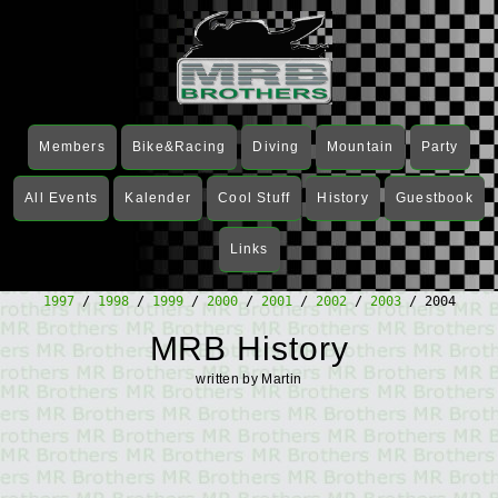
Members
Bike&Racing
Diving
Mountain
Party
All Events
Kalender
Cool Stuff
History
Guestbook
Links
1997
/
1998
/
1999
/
2000
/
2001
/
2002
/
2003
/ 2004
MRB History
written by Martin