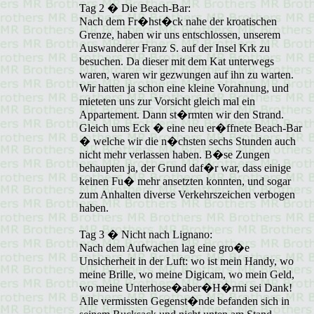
Tag 2 � Die Beach-Bar:
Nach dem Fr�hst�ck nahe der kroatischen
Grenze, haben wir uns entschlossen, unserem
Auswanderer Franz S. auf der Insel Krk zu
besuchen. Da dieser mit dem Kat unterwegs
waren, waren wir gezwungen auf ihn zu warten.
Wir hatten ja schon eine kleine Vorahnung, und
mieteten uns zur Vorsicht gleich mal ein
Appartement. Dann st�rmten wir den Strand.
Gleich ums Eck � eine neu er�ffnete Beach-Bar
� welche wir die n�chsten sechs Stunden auch
nicht mehr verlassen haben. B�se Zungen
behaupten ja, der Grund daf�r war, dass einige
keinen Fu� mehr ansetzten konnten, und sogar
zum Anhalten diverse Verkehrszeichen verbogen
haben.
Tag 3 � Nicht nach Lignano:
Nach dem Aufwachen lag eine gro�e
Unsicherheit in der Luft: wo ist mein Handy, wo
meine Brille, wo meine Digicam, wo mein Geld,
wo meine Unterhose�aber�H�rmi sei Dank!
Alle vermissten Gegenst�nde befanden sich in