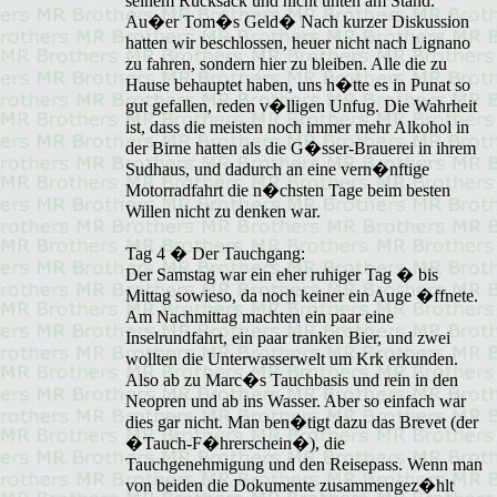
seinem Rucksack und nicht unten am Stand.
Au�er Tom�s Geld� Nach kurzer Diskussion
hatten wir beschlossen, heuer nicht nach Lignano
zu fahren, sondern hier zu bleiben. Alle die zu
Hause behauptet haben, uns h�tte es in Punat so
gut gefallen, reden v�lligen Unfug. Die Wahrheit
ist, dass die meisten noch immer mehr Alkohol in
der Birne hatten als die G�sser-Brauerei in ihrem
Sudhaus, und dadurch an eine vern�nftige
Motorradfahrt die n�chsten Tage beim besten
Willen nicht zu denken war.
Tag 4 � Der Tauchgang:
Der Samstag war ein eher ruhiger Tag � bis
Mittag sowieso, da noch keiner ein Auge �ffnete.
Am Nachmittag machten ein paar eine
Inselrundfahrt, ein paar tranken Bier, und zwei
wollten die Unterwasserwelt um Krk erkunden.
Also ab zu Marc�s Tauchbasis und rein in den
Neopren und ab ins Wasser. Aber so einfach war
dies gar nicht. Man ben�tigt dazu das Brevet (der
�Tauch-F�hrerschein�), die
Tauchgenehmigung und den Reisepass. Wenn man
von beiden die Dokumente zusammengez�hlt