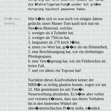
die �Fahrerlagerwertung� wieder mit gro�em
Vorsprung haushoch gewonnen haben.
Wer h�tte sich so was noch vor einigen Jahren
Tom�s neues
gedacht: unser Master-Tom kauft sich mal ein
Spielzeug
Stra�en-Motorrad, welches
1. weniger als 4 Zylinder hat,
2. weniger als 750ccm hat,
3. langsamer als 270 km/h f�hrt,
4. einen cw-Wert hat, gr��er als ein Himmelbett,
5. eine Beschleunigung hat, wie ein dreibeiniges
Pferdegespann,
6. eine Verz�gerung hat, wie ein Felsbrocken im
freien Fall,
7. und vor allem: ein Topcase hat!
Nachdem dieses Kaufvorhaben keiner der
MRB�s so richtig glauben konnte, zogen wir am
22. Mai gemeinsam los um Tom�s
Neuerwerbung abzuholen. Es h�tte aber vorher
wer verraten k�nnen, dass uns dieses Vorhaben
bis in den hintersten Winkel der
ober�sterreichischen Pr�rie treibt, n�mlich