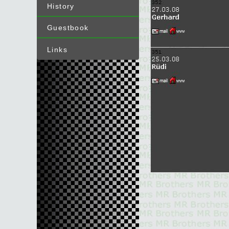
History
Guestbook
Links