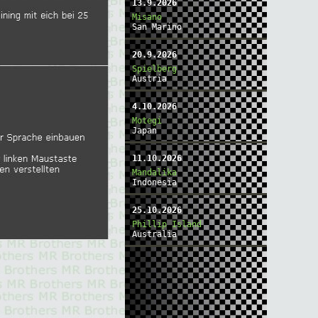
13.9.2026
Misano
San Marino
20.9.2026
Spielberg
Austria
4.10.2026
Motegi
Japan
11.10.2026
Mandalika
Indonesia
25.10.2026
Phillip Island
Australia