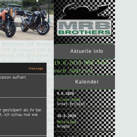
Aktuelle Info
19.6.2019 MRB Tour
nach Südtirol
Kalender
9.8.2026
Silverstone
Great Britain
30.8.2026
MotorLand
Aragon